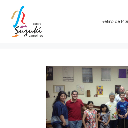
Pular
para
o
Retiro de Mú
conteúdo